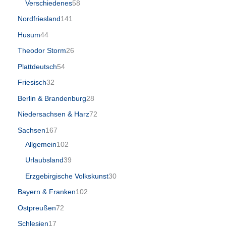
Verschiedenes
58
Nordfriesland
141
Husum
44
Theodor Storm
26
Plattdeutsch
54
Friesisch
32
Berlin & Brandenburg
28
Niedersachsen & Harz
72
Sachsen
167
Allgemein
102
Urlaubsland
39
Erzgebirgische Volkskunst
30
Bayern & Franken
102
Ostpreußen
72
Schlesien
17