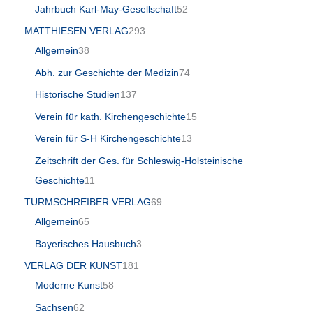
Jahrbuch Karl-May-Gesellschaft
52
MATTHIESEN VERLAG
293
Allgemein
38
Abh. zur Geschichte der Medizin
74
Historische Studien
137
Verein für kath. Kirchengeschichte
15
Verein für S-H Kirchengeschichte
13
Zeitschrift der Ges. für Schleswig-Holsteinische
Geschichte
11
TURMSCHREIBER VERLAG
69
Allgemein
65
Bayerisches Hausbuch
3
VERLAG DER KUNST
181
Moderne Kunst
58
Sachsen
62