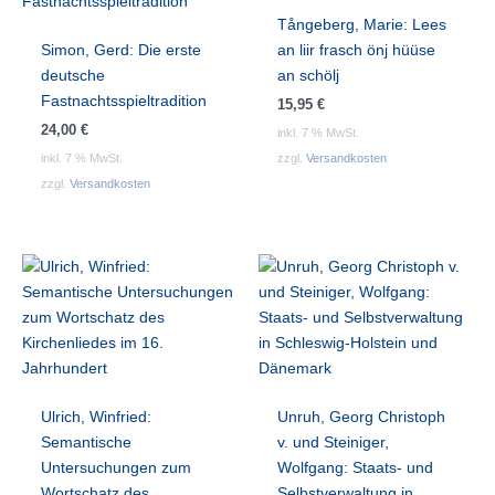
Tångeberg, Marie: Lees
Simon, Gerd: Die erste
an liir frasch önj hüüse
deutsche
an schölj
Fastnachtsspieltradition
15,95
€
24,00
€
inkl. 7 % MwSt.
inkl. 7 % MwSt.
zzgl.
Versandkosten
zzgl.
Versandkosten
Ulrich, Winfried:
Unruh, Georg Christoph
Semantische
v. und Steiniger,
Untersuchungen zum
Wolfgang: Staats- und
Wortschatz des
Selbstverwaltung in