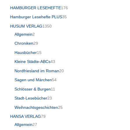
HAMBURGER LESEHEFTE
176
Hamburger Lesehefte PLUS
35
HUSUM VERLAG
1350
Allgemein
2
Chroniken
29
Hausbücher
15
Kleine Städte-ABCs
43
Nordfriesland im Roman
20
Sagen und Märchen
54
Schlösser & Burgen
11
Stadt-Lesebücher
23
Weihnachtsgeschichten
25
HANSA VERLAG
79
Allgemein
27