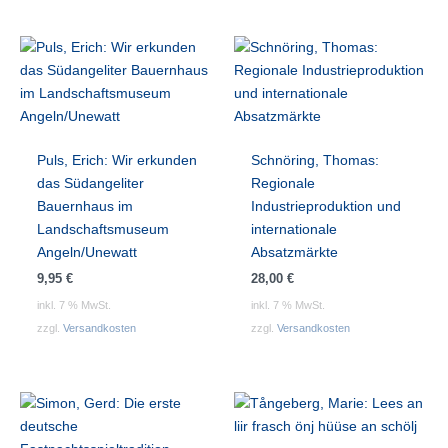
Puls, Erich: Wir erkunden
Schnöring, Thomas:
das Südangeliter
Regionale
Bauernhaus im
Industrieproduktion und
Landschaftsmuseum
internationale
Angeln/Unewatt
Absatzmärkte
9,95
€
28,00
€
inkl. 7 % MwSt.
inkl. 7 % MwSt.
zzgl.
Versandkosten
zzgl.
Versandkosten