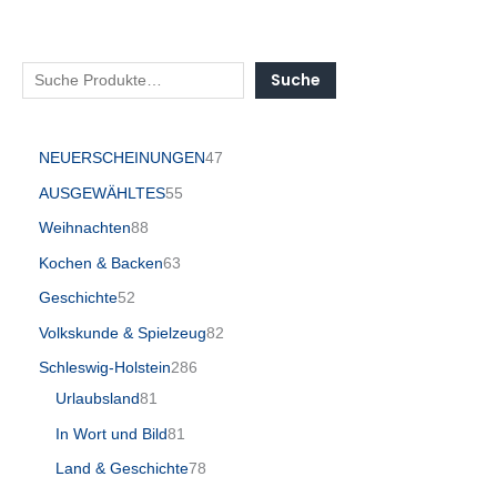
Suche
NEUERSCHEINUNGEN
47
AUSGEWÄHLTES
55
Weihnachten
88
Kochen & Backen
63
Geschichte
52
Volkskunde & Spielzeug
82
Schleswig-Holstein
286
Urlaubsland
81
In Wort und Bild
81
Land & Geschichte
78