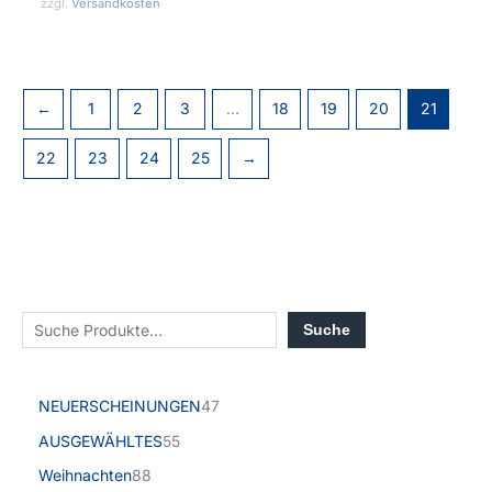
zzgl.
Versandkosten
←
1
2
3
…
18
19
20
21
22
23
24
25
→
Suche
NEUERSCHEINUNGEN
47
AUSGEWÄHLTES
55
Weihnachten
88