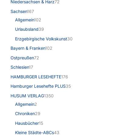
Niedersachsen & Harz
72
Sachsen
167
Allgemein
102
Urlaubsland
39
Erzgebirgische Volkskunst
30
Bayern & Franken
102
Ostpreußen
72
Schlesien
17
HAMBURGER LESEHEFTE
176
Hamburger Lesehefte PLUS
35
HUSUM VERLAG
1350
Allgemein
2
Chroniken
29
Hausbücher
15
Kleine Städte-ABCs
43