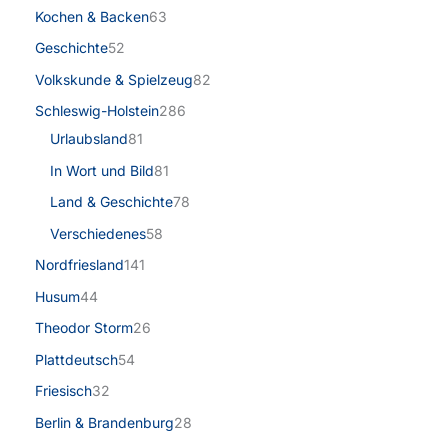
Kochen & Backen
63
Geschichte
52
Volkskunde & Spielzeug
82
Schleswig-Holstein
286
Urlaubsland
81
In Wort und Bild
81
Land & Geschichte
78
Verschiedenes
58
Nordfriesland
141
Husum
44
Theodor Storm
26
Plattdeutsch
54
Friesisch
32
Berlin & Brandenburg
28