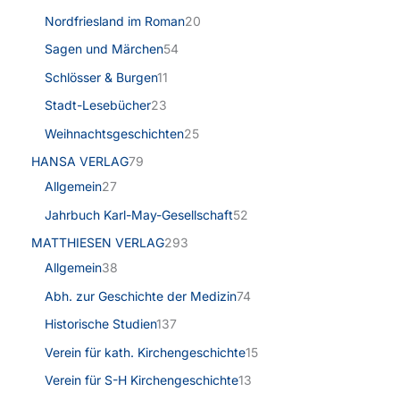
Nordfriesland im Roman
20
Sagen und Märchen
54
Schlösser & Burgen
11
Stadt-Lesebücher
23
Weihnachtsgeschichten
25
HANSA VERLAG
79
Allgemein
27
Jahrbuch Karl-May-Gesellschaft
52
MATTHIESEN VERLAG
293
Allgemein
38
Abh. zur Geschichte der Medizin
74
Historische Studien
137
Verein für kath. Kirchengeschichte
15
Verein für S-H Kirchengeschichte
13