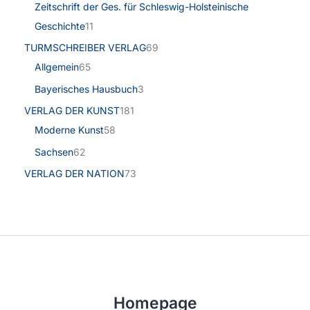
Zeitschrift der Ges. für Schleswig-Holsteinische
Geschichte
11
TURMSCHREIBER VERLAG
69
Allgemein
65
Bayerisches Hausbuch
3
VERLAG DER KUNST
181
Moderne Kunst
58
Sachsen
62
VERLAG DER NATION
73
Homepage