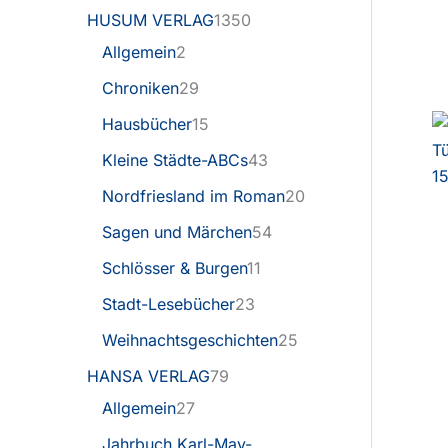
HUSUM VERLAG
1350
Allgemein
2
Chroniken
29
Hausbücher
15
Kleine Städte-ABCs
43
Nordfriesland im Roman
20
Sagen und Märchen
54
Schlösser & Burgen
11
Stadt-Lesebücher
23
Weihnachtsgeschichten
25
HANSA VERLAG
79
Allgemein
27
Jahrbuch Karl-May-