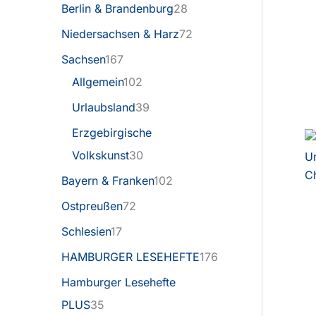
Berlin & Brandenburg
28
Niedersachsen & Harz
72
Sachsen
167
Allgemein
102
Urlaubsland
39
Erzgebirgische
Volkskunst
30
Bayern & Franken
102
Ostpreußen
72
Schlesien
17
HAMBURGER LESEHEFTE
176
Hamburger Lesehefte
PLUS
35