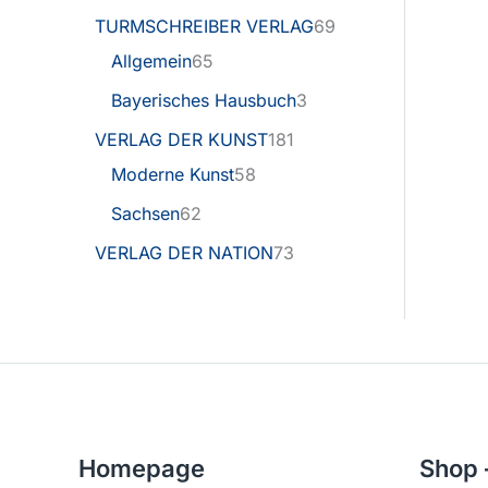
TURMSCHREIBER VERLAG
69
Allgemein
65
Bayerisches Hausbuch
3
VERLAG DER KUNST
181
Moderne Kunst
58
Sachsen
62
VERLAG DER NATION
73
Homepage
Shop 