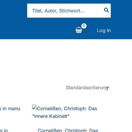
Search
for:
Log In
s in
Cornelißen, Christoph: Das