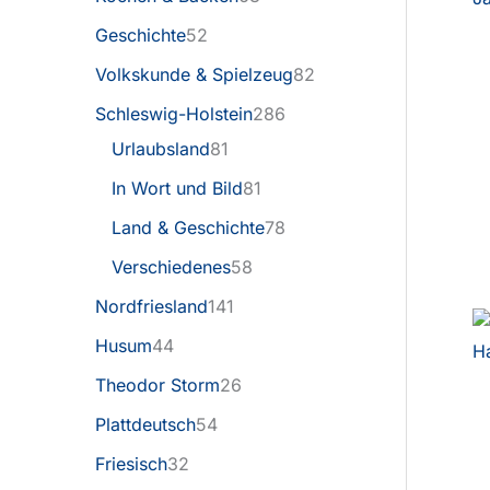
Geschichte
52
Volkskunde & Spielzeug
82
Schleswig-Holstein
286
Urlaubsland
81
In Wort und Bild
81
Land & Geschichte
78
Verschiedenes
58
Nordfriesland
141
Husum
44
Theodor Storm
26
Plattdeutsch
54
Friesisch
32