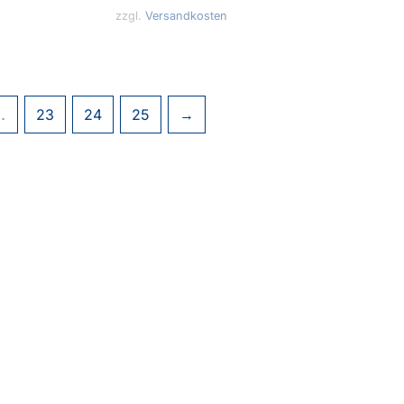
zzgl.
Versandkosten
…
23
24
25
→