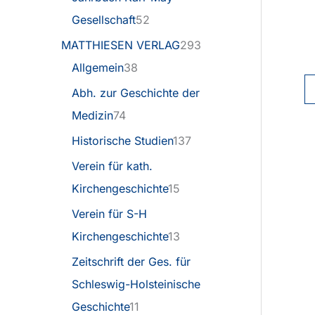
Gesellschaft
52
MATTHIESEN VERLAG
293
Allgemein
38
Abh. zur Geschichte der
Medizin
74
Historische Studien
137
Verein für kath.
Kirchengeschichte
15
Verein für S-H
Kirchengeschichte
13
Zeitschrift der Ges. für
Schleswig-Holsteinische
Geschichte
11