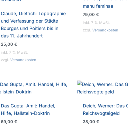
manu feminae
Claude, Dietrich: Topographie
79,00
€
und Verfassung der Städte
inkl. 7 % MwSt.
Bourges und Poitiers bis in
zzgl.
Versandkosten
das 11. Jahrhundert
25,00
€
inkl. 7 % MwSt.
zzgl.
Versandkosten
Das Gupta, Amit: Handel,
Deich, Werner: Das 
Hilfe, Hallstein-Doktrin
Reichsvogteigeld
69,00
€
38,00
€