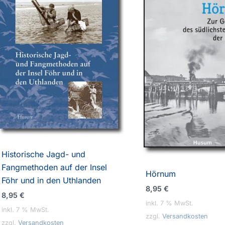
Historische Jagd- und
Fangmethoden auf der Insel
Hörnum
Föhr und in den Uthlanden
8,95
€
8,95
€
inkl. 7 % MwSt.
inkl. 7 % MwSt.
zzgl.
Versandkosten
zzgl.
Versandkosten