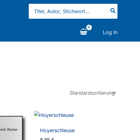
Search
for:
Log In
Hoyerschleuse
8,95
€