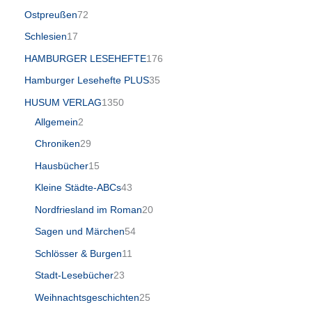
Ostpreußen
72
Schlesien
17
HAMBURGER LESEHEFTE
176
Hamburger Lesehefte PLUS
35
HUSUM VERLAG
1350
Allgemein
2
Chroniken
29
Hausbücher
15
Kleine Städte-ABCs
43
Nordfriesland im Roman
20
Sagen und Märchen
54
Schlösser & Burgen
11
Stadt-Lesebücher
23
Weihnachtsgeschichten
25