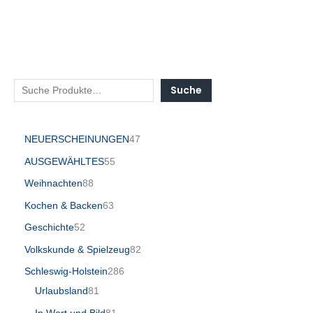
Suche
NEUERSCHEINUNGEN
47
AUSGEWÄHLTES
55
Weihnachten
88
Kochen & Backen
63
Geschichte
52
Volkskunde & Spielzeug
82
Schleswig-Holstein
286
Urlaubsland
81
In Wort und Bild
81