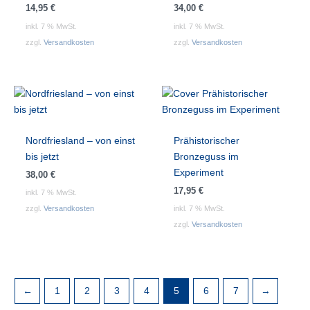
14,95
€
34,00
€
inkl. 7 % MwSt.
inkl. 7 % MwSt.
zzgl.
Versandkosten
zzgl.
Versandkosten
Nordfriesland – von einst
Prähistorischer
bis jetzt
Bronzeguss im
Experiment
38,00
€
17,95
€
inkl. 7 % MwSt.
zzgl.
Versandkosten
inkl. 7 % MwSt.
zzgl.
Versandkosten
←
1
2
3
4
5
6
7
→