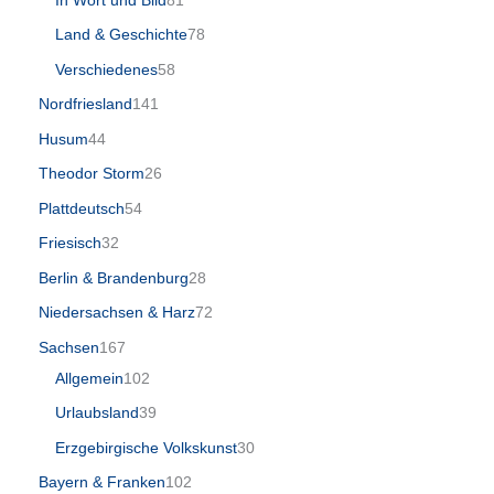
Land & Geschichte
78
Verschiedenes
58
Nordfriesland
141
Husum
44
Theodor Storm
26
Plattdeutsch
54
Friesisch
32
Berlin & Brandenburg
28
Niedersachsen & Harz
72
Sachsen
167
Allgemein
102
Urlaubsland
39
Erzgebirgische Volkskunst
30
Bayern & Franken
102