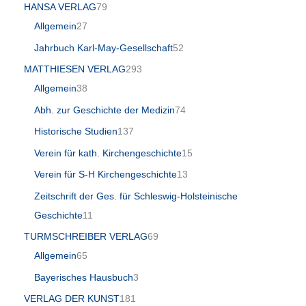
HANSA VERLAG
79
Allgemein
27
Jahrbuch Karl-May-Gesellschaft
52
MATTHIESEN VERLAG
293
Allgemein
38
Abh. zur Geschichte der Medizin
74
Historische Studien
137
Verein für kath. Kirchengeschichte
15
Verein für S-H Kirchengeschichte
13
Zeitschrift der Ges. für Schleswig-Holsteinische
Geschichte
11
TURMSCHREIBER VERLAG
69
Allgemein
65
Bayerisches Hausbuch
3
VERLAG DER KUNST
181