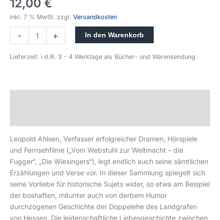
12,00
€
inkl. 7 % MwSt.
zzgl.
Versandkosten
-
+
In den Warenkorb
Lieferzeit:
i.d.R. 3 - 4 Werktage als Bücher- und Warensendung
Beschreibung
Produktsicherheit
Leopold Ahlsen, Verfasser erfolgreicher Dramen, Hörspiele
und Fernsehfilme („Vom Webstuhl zur Weltmacht – die
Fugger“, „Die Wiesingers“), legt endlich auch seine sämtlichen
Erzählungen und Verse vor. In dieser Sammlung spiegelt sich
seine Vorliebe für historische Sujets wider, so etwa am Beispiel
der boshaften, mitunter auch von derbem Humor
durchzogenen Geschichte der Doppelehe des Landgrafen
von Hessen. Die leidenschaftliche Liebesgeschichte zwischen