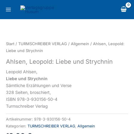
Zum
content
Inhalt
springen
Ahlsen,
Leopold:
Liebe
Start
/
TURMSCHREIBER VERLAG
/
Allgemein
/ Ahlsen, Leopold:
und
Liebe und Strychnin
Strychnin
Ahlsen, Leopold: Liebe und Strychnin
Menge
Leopold Ahlsen,
Liebe und Strychnin
Sämtliche Erzählungen und Verse
328 Seiten, broschiert,
ISBN 978-3-930156-50-4
Turmschreiber Verlag
Artikelnummer:
978-3-930156-50-4
Kategorien:
TURMSCHREIBER VERLAG
,
Allgemein