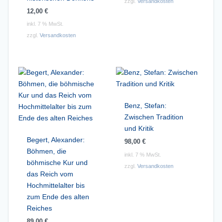
zzgl.
Versandkosten
12,00
€
inkl. 7 % MwSt.
zzgl.
Versandkosten
Benz, Stefan:
Zwischen Tradition
und Kritik
Begert, Alexander:
98,00
€
Böhmen, die
inkl. 7 % MwSt.
böhmische Kur und
zzgl.
Versandkosten
das Reich vom
Hochmittelalter bis
zum Ende des alten
Reiches
89,00
€