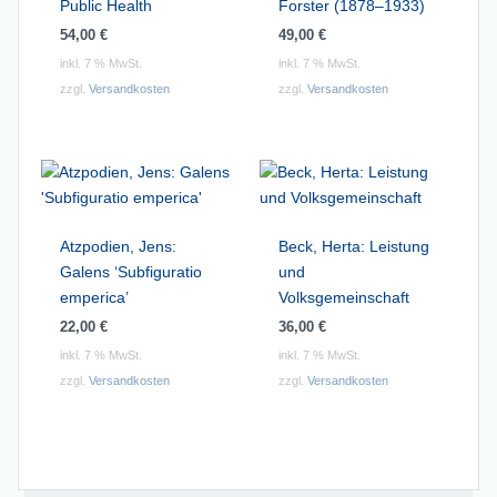
Public Health
Forster (1878–1933)
54,00
€
49,00
€
inkl. 7 % MwSt.
inkl. 7 % MwSt.
zzgl.
Versandkosten
zzgl.
Versandkosten
Atzpodien, Jens:
Beck, Herta: Leistung
Galens ‘Subfiguratio
und
emperica’
Volksgemeinschaft
22,00
€
36,00
€
inkl. 7 % MwSt.
inkl. 7 % MwSt.
zzgl.
Versandkosten
zzgl.
Versandkosten