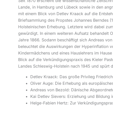
Seit 1870 erscheint die wissenschaftliche Zeitsch
Lande, in Hamburg und Lübeck sowie in den angr
mit einem Blick von Detlev Kraack auf die Entste
Briefsammlung des Propstes Johannes Berndes (1
Holsteinischen Erhebung. Letztere wird dabei zum
gewürdigt. In einem weiteren Aufsatz behandelt O
Jahre 1866. Sodann beschäftigt sich Andreas vo
beleuchtet die Auswirkungen der Hyperinflation v
Kindermädchens und eines Hauslehrers im Hause d
Blick auf die Verkündigungspraxis des Kieler Pas
Landes Schleswig-Holstein nach 1945 und spürt d
Detlev Kraack: Das große Privileg Friedrich
Oliver Auge: Die Erhebung als europäisches
Andreas von Bezold: Dänische Abgeordnet
Kai Detlev Sievers: Erziehung und Bildung
Helge-Fabien Hertz: Zur Verkündigungspraxi