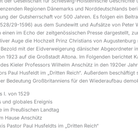
rift der Gesellschaft für Schleswig-Holsteinische Geschichte
enzenden Regionen Dänemarks und Norddeutschlands berich
hung der Gutsherrschaft vor 500 Jahren. Es folgen ein Beit
528/29-1596) aus dem Sundewitt und Aufsätze von Peter W
 einen im Echo der zeitgenössischen Presse dargestellt, z
liver Auge die Hochzeit Prinz Christians von Augustenburg 
n Bezold mit der Eidverweigerung dänischer Abgeordneter 
on 1923 auf die Großstadt Altona. Im Folgenden berichtet K
es Kieler Professors Wilhelm Anschütz in den 1920er Jahren
tors Paul Husfeldt im „Dritten Reich“. Außerdem beschäftig
er Bedeutung Großbritanniens für den Wiederaufbau demokr
s I. von 1529
 und globales Ereignis
e im Preußischen Landtag
 im Hause Anschütz
s Pastor Paul Husfeldts im „Dritten Reich“