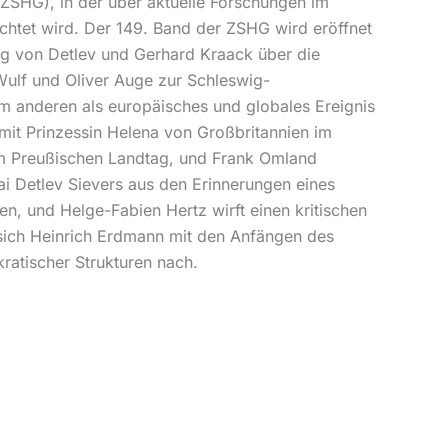
 (ZSHG), in der über aktuelle Forschungen im
tet wird. Der 149. Band der ZSHG wird eröffnet
rag von Detlev und Gerhard Kraack über die
ulf und Oliver Auge zur Schleswig-
um anderen als europäisches und globales Ereignis
mit Prinzessin Helena von Großbritannien im
im Preußischen Landtag, und Frank Omland
ai Detlev Sievers aus den Erinnerungen eines
, und Helge-Fabien Hertz wirft einen kritischen
t sich Heinrich Erdmann mit den Anfängen des
atischer Strukturen nach.