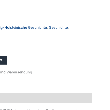
wig-Holsteinische Geschichte
,
Geschichte
,
rb
r- und Warensendung