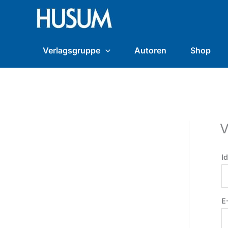
Zum
content
Inhalt
springen
Verlagsgruppe
Autoren
Shop
V
I
E