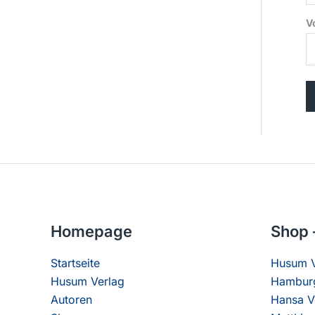
E
V
-
M
a
i
l
(
w
i
e
d
Homepage
Shop 
e
r
Startseite
Husum V
h
Husum Verlag
Hamburg
o
Autoren
Hansa V