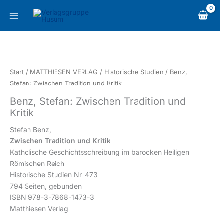
Zum
content
Inhalt
springen
Benz,
Stefan:
Zwischen
Start
/
MATTHIESEN VERLAG
/
Historische Studien
/ Benz,
Tradition
Stefan: Zwischen Tradition und Kritik
und
Benz, Stefan: Zwischen Tradition und
Kritik
Kritik
Menge
Stefan Benz,
Zwischen Tradition und Kritik
Katholische Geschichtsschreibung im barocken Heiligen
Römischen Reich
Historische Studien Nr. 473
794 Seiten, gebunden
ISBN 978-3-7868-1473-3
Matthiesen Verlag