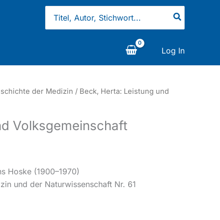
Search
for:
Log In
schichte der Medizin
/ Beck, Herta: Leistung und
und Volksgemeinschaft
ans Hoske (1900–1970)
in und der Naturwissenschaft Nr. 61