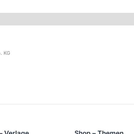
o. KG
– Verlage
Shop – Themen