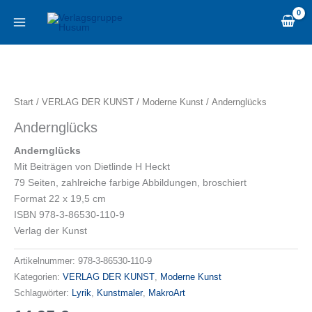
Zum
content
Inhalt
springen
Andernglücks
Menge
Start
/
VERLAG DER KUNST
/
Moderne Kunst
/ Andernglücks
Andernglücks
Andernglücks
Mit Beiträgen von Dietlinde H Heckt
79 Seiten, zahlreiche farbige Abbildungen, broschiert
Format 22 x 19,5 cm
ISBN 978-3-86530-110-9
Verlag der Kunst
Artikelnummer:
978-3-86530-110-9
Kategorien:
VERLAG DER KUNST
,
Moderne Kunst
Schlagwörter:
Lyrik
,
Kunstmaler
,
MakroArt