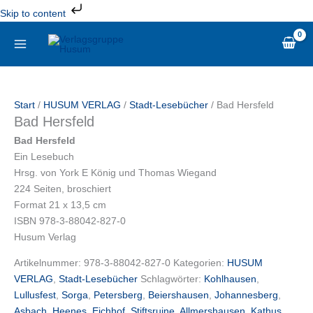
Zum
Skip to content
Inhalt
Bad
springen
Hersfeld
Menge
Start
/
HUSUM VERLAG
/
Stadt-Lesebücher
/ Bad Hersfeld
Bad Hersfeld
Bad Hersfeld
Ein Lesebuch
Hrsg. von York E König und Thomas Wiegand
224 Seiten, broschiert
Format 21 x 13,5 cm
ISBN 978-3-88042-827-0
Husum Verlag
Artikelnummer:
978-3-88042-827-0
Kategorien:
HUSUM
VERLAG
,
Stadt-Lesebücher
Schlagwörter:
Kohlhausen
,
Lullusfest
,
Sorga
,
Petersberg
,
Beiershausen
,
Johannesberg
,
Asbach
,
Heenes
,
Eichhof
,
Stiftsruine
,
Allmershausen
,
Kathus