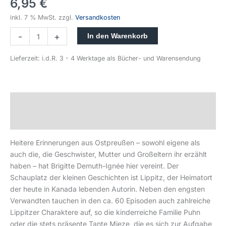
6,95
€
inkl. 7 % MwSt.
zzgl.
Versandkosten
-
+
In den Warenkorb
Lieferzeit:
i.d.R. 3 - 4 Werktage als Bücher- und Warensendung
Beschreibung
Produktsicherheit
Heitere Erinnerungen aus Ostpreußen – sowohl eigene als
auch die, die Geschwister, Mutter und Großeltern ihr erzählt
haben – hat Brigitte Demuth-Ignée hier vereint. Der
Schauplatz der kleinen Geschichten ist Lippitz, der Heimatort
der heute in Kanada lebenden Autorin. Neben den engsten
Verwandten tauchen in den ca. 60 Episoden auch zahlreiche
Lippitzer Charaktere auf, so die kinderreiche Familie Puhn
oder die stets präsente Tante Mieze, die es sich zur Aufgabe