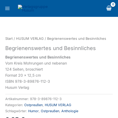
Zum
content
Inhalt
springen
Begrienenswertes
und
Besinnliches
Start
/
HUSUM VERLAG
/ Begrienenswertes und Besinnliches
Menge
Begrienenswertes und Besinnliches
Begrienenswertes und Besinnliches
Vom Kreis Mohrungen und nebenan
124 Seiten, broschiert
Format 20 x 12,5 cm
ISBN 978-3-89876-112-3
Husum Verlag
Artikelnummer:
978-3-89876-112-3
Kategorien:
Ostpreußen
,
HUSUM VERLAG
Schlagwörter:
Humor
,
Ostpreußen
,
Anthologie