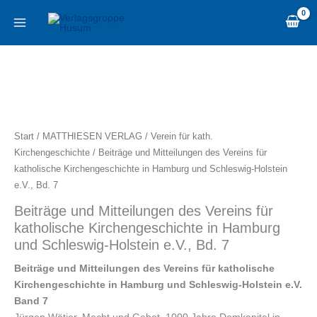
Zum
content
Inhalt
springen
Beiträge
und
Mitteilungen
des
Vereins
Start
/
MATTHIESEN VERLAG
/
Verein für kath.
für
Kirchengeschichte
/ Beiträge und Mitteilungen des Vereins für
katholische
katholische Kirchengeschichte in Hamburg und Schleswig-Holstein
Kirchengeschichte
e.V., Bd. 7
in
Beiträge und Mitteilungen des Vereins für
Hamburg
katholische Kirchengeschichte in Hamburg
und
und Schleswig-Holstein e.V., Bd. 7
Schleswig-
Holstein
Beiträge und Mitteilungen des Vereins für katholische
e.V.,
Kirchengeschichte in Hamburg und Schleswig-Holstein e.V.
Bd.
Band 7
7
Jürgen Wätjer, Macht und Gebet. 1000 Jahre Domkapitel in