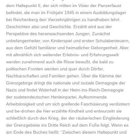
dem Haltepunkt II, der sich mitten im Visier der Panzerfaust
befindet, die man im Frühjahr 1945 in einem Ausbildungslager
bei Reichenberg den Vierzehnjährigen zu handhaben lehrt.
Geschichten also und Geschichte. Erzählt wird aus der
Perspektive des heranwachsenden Jungen. Zunächst
unbefangenheiter, von Kinderspiel und ersten Schulabenteuern,
aus dem Gefühl familiärer und heimatlicher Geborgenheit. Aber
mit allmählich sich weitender Erlebnis- und Erfahrungswelt
werden zunehmend auch die Risse bewußt, die bald zu
politischen Fronten werden und quer durch Dörfer,
Nachbarschaften und Familien gehen. Über die Kämme der
Grenzgebirge dringt die nationale und soziale Demagogie der
Nazis und findet Widerhall in der Heim-ins-Reich-Demagogie
der sudetendeutschen Henleinpartei. Aufkommende
Arbeitslosigkeit und um sich greifende Faschisierung verdüstern
und be-drohen die hier erzählte Kindheit und entwurzeln sie
schließlich durch den Krieg, der der räuberischen Eingliederung
der Grenzgebiete ins Dritte Reich auf dem Fuße folgt. Wenn es
am Ende des Buches heißt: “Zwischen diesem Haltepunkt und