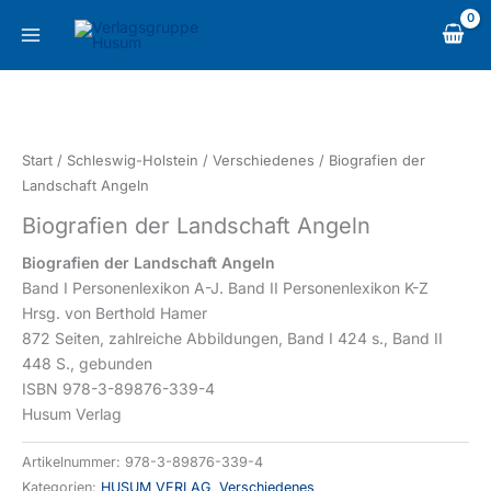
Zum
content
Inhalt
springen
Biografien
der
Landschaft
Start
/
Schleswig-Holstein
/
Verschiedenes
/ Biografien der
Angeln
Landschaft Angeln
Menge
Biografien der Landschaft Angeln
Biografien der Landschaft Angeln
Band I Personenlexikon A-J. Band II Personenlexikon K-Z
Hrsg. von Berthold Hamer
872 Seiten, zahlreiche Abbildungen, Band I 424 s., Band II
448 S., gebunden
ISBN 978-3-89876-339-4
Husum Verlag
Artikelnummer:
978-3-89876-339-4
Kategorien:
HUSUM VERLAG
,
Verschiedenes