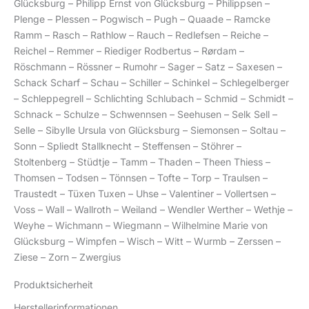
Glücksburg – Philipp Ernst von Glücksburg – Philippsen –
Plenge – Plessen – Pogwisch – Pugh – Quaade – Ramcke
Ramm – Rasch – Rathlow – Rauch – Redlefsen – Reiche –
Reichel – Remmer – Riediger Rodbertus – Rørdam –
Röschmann – Rössner – Rumohr – Sager – Satz – Saxesen –
Schack Scharf – Schau – Schiller – Schinkel – Schlegelberger
– Schleppegrell – Schlichting Schlubach – Schmid – Schmidt –
Schnack – Schulze – Schwennsen – Seehusen – Selk Sell –
Selle – Sibylle Ursula von Glücksburg – Siemonsen – Soltau –
Sonn – Spliedt Stallknecht – Steffensen – Stöhrer –
Stoltenberg – Stüdtje – Tamm – Thaden – Theen Thiess –
Thomsen – Todsen – Tönnsen – Tofte – Torp – Traulsen –
Traustedt – Tüxen Tuxen – Uhse – Valentiner – Vollertsen –
Voss – Wall – Wallroth – Weiland – Wendler Werther – Wethje –
Weyhe – Wichmann – Wiegmann – Wilhelmine Marie von
Glücksburg – Wimpfen – Wisch – Witt – Wurmb – Zerssen –
Ziese – Zorn – Zwergius
Produktsicherheit
Herstellerinformationen