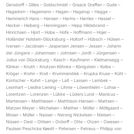
Gersdorff – Gilles – Goldschmidt – Graack Graffen – Gude –
Hagedorn – Hagemann – Hagen – Hagerup – Hagge –
Hammerich Hans – Hansen – Harms – Harries – Hassel –
Heckel – Heiberg – Henningsen – Hepp Hildebrand –
Hinrichsen – Hjort – Hobe – Hofe – Hoffmann – Hojer –
Holländer Holstein-Glücksburg – Holtorf – Hübsch – Hülsen –
Iversen – Jacobsen – Jaspersen Jensen – Jessen – Johann
der Jüngere – Johannsen – Johnsen – Jordt – Jürgensen –
Julius von Glücksburg – Kasch – Kaufmann – Kielmansegg –
Klinker – Knuth – Knutzen Köhnke – Königstein – Kolbe –
Kröger – Krohn – Kroll – Krummendiek – Krupka Kruse – Kühl –
Küntscher – Kuhrt – Lange – Laß – Lassen – Lembek –
Leonhart – Liedke Liening – Lihme – Löwenhielm – Lohse –
Lorentzen – Lorenzen – Lübke – Lüders Lund – Manicus –
Martensen – Matthiesen – Matthison-Hansen – Mattsen –
Matzen Meyer – Michelsen – Miether – Möller – Möllgaard –
Moser – Müller – Nasser – Nerong Nickelsen – Nielsen –
Nissen – Oest – Ohlsen – Ordorff – Otte – Otzen – Owesen –
Paulsen Peschcke Køedt – Petersen – Petreus – Philipp von