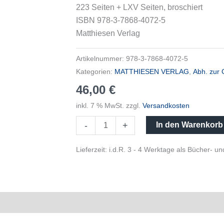
223 Seiten + LXV Seiten, broschiert
zu
ISBN 978-3-7868-4072-5
Würzburg
Matthiesen Verlag
1819-
1829
Artikelnummer:
978-3-7868-4072-5
Menge
Kategorien:
MATTHIESEN VERLAG
,
Abh. zur 
46,00
€
inkl. 7 % MwSt.
zzgl.
Versandkosten
-
+
In den Warenkorb
Lieferzeit:
i.d.R. 3 - 4 Werktage als Bücher- 