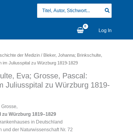
Search
for:
Log In
schichte der Medizin
/ Bleker, Johanna; Brinkschulte,
n im Juliusspital zu Würzburg 1819-1829
ulte, Eva; Grosse, Pascal:
m Juliusspital zu Würzburg 1819-
 Grosse,
al zu Würzburg 1819–1829
Krankenhauses in Deutschland
 und der Naturwissenschaft Nr. 72