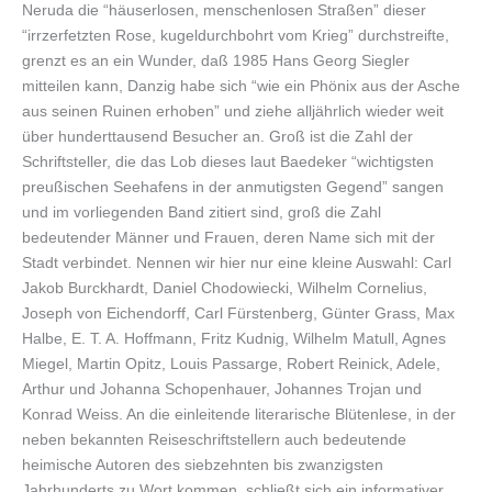
Neruda die “häuserlosen, menschenlosen Straßen” dieser
“irrzerfetzten Rose, kugeldurchbohrt vom Krieg” durchstreifte,
grenzt es an ein Wunder, daß 1985 Hans Georg Siegler
mitteilen kann, Danzig habe sich “wie ein Phönix aus der Asche
aus seinen Ruinen erhoben” und ziehe alljährlich wieder weit
über hunderttausend Besucher an. Groß ist die Zahl der
Schriftsteller, die das Lob dieses laut Baedeker “wichtigsten
preußischen Seehafens in der anmutigsten Gegend” sangen
und im vorliegenden Band zitiert sind, groß die Zahl
bedeutender Männer und Frauen, deren Name sich mit der
Stadt verbindet. Nennen wir hier nur eine kleine Auswahl: Carl
Jakob Burckhardt, Daniel Chodowiecki, Wilhelm Cornelius,
Joseph von Eichendorff, Carl Fürstenberg, Günter Grass, Max
Halbe, E. T. A. Hoffmann, Fritz Kudnig, Wilhelm Matull, Agnes
Miegel, Martin Opitz, Louis Passarge, Robert Reinick, Adele,
Arthur und Johanna Schopenhauer, Johannes Trojan und
Konrad Weiss. An die einleitende literarische Blütenlese, in der
neben bekannten Reiseschriftstellern auch bedeutende
heimische Autoren des siebzehnten bis zwanzigsten
Jahrhunderts zu Wort kommen, schließt sich ein informativer