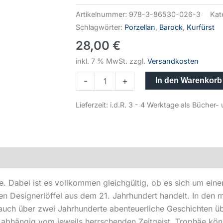
Artikelnummer:
978-3-86530-026-3
Kat
Schlagwörter:
Porzellan
,
Barock
,
Kurfürst
28,00
€
inkl. 7 % MwSt.
zzgl.
Versandkosten
-
+
In den Warenkorb
Lieferzeit:
i.d.R. 3 - 4 Werktage als Büche
 Dabei ist es vollkommen gleichgültig, ob es sich um eine
n Designerlöffel aus dem 21. Jahrhundert handelt. In den 
 auch über zwei Jahrhunderte abenteuerliche Geschichten ü
, abhängig vom jeweils herrschenden Zeitgeist, Trophäe kö