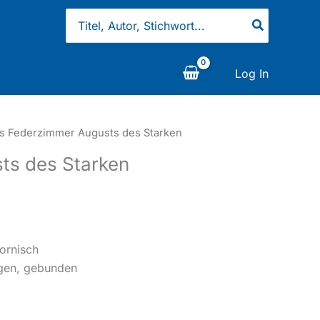
Search
for:
Log In
s Federzimmer Augusts des Starken
ts des Starken
n
ornisch
ngen, gebunden