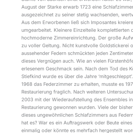
August der Starke erwarb 1723 eine Schlafzimmer
ausgezeichnet zu seiner stetig wachsenden, wertv
Aus dem Erworbenen ließ sich Imposantes kreier
umgearbeitet. Kleinere Einzelteile komplettierten
hochmoderne Zimmereinrichtung. Der große Aufwa
zu voller Geltung. Nicht kunstvolle Goldstickerei
aussehender Federn schmückten jeden Zentimeter 
dieses Vergnügen auch. Wie an vielen Fürstenhöfe
erlesenem Geschmack sein. Nach dem Tod des Kön
Stiefkind wurde es über die Jahre ‘mitgeschlepp
1968 das Federzimmer zu erhalten, musste es 197
Restaurierung fraglich. Nach weiteren Untersuch
2003 mit der Wiederaufstellung des Ensembles in
Restaurierung gewonnen wurden. Viele der bisher
dieses ungewöhnlichen Schlafzimmers aus Federn
hat es? War es ein Auftragswerk oder Beute eines
einmalig oder könnte es mehrfach hergestellt wor