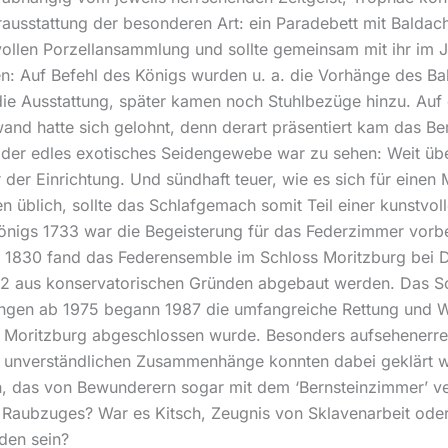
ausstattung der besonderen Art: ein Paradebett mit Baldac
ollen Porzellansammlung und sollte gemeinsam mit ihr im J
en: Auf Befehl des Königs wurden u. a. die Vorhänge des
 die Ausstattung, später kamen noch Stuhlbezüge hinzu. Auf
nd hatte sich gelohnt, denn derart präsentiert kam das B
 oder edles exotisches Seidengewebe war zu sehen: Weit über
der Einrichtung. Und sündhaft teuer, wie es sich für eine
n üblich, sollte das Schlafgemach somit Teil einer kunstvo
igs 1733 war die Begeisterung für das Federzimmer vorbe
t’. 1830 fand das Federensemble im Schloss Moritzburg bei
2 aus konservatorischen Gründen abgebaut werden. Das Sch
ungen ab 1975 begann 1987 die umfangreiche Rettung und W
 Moritzburg abgeschlossen wurde. Besonders aufsehenerreg
 unverständlichen Zusammenhänge konnten dabei geklärt wer
, das von Bewunderern sogar mit dem ‘Bernsteinzimmer’ ve
 Raubzuges? War es Kitsch, Zeugnis von Sklavenarbeit oder 
den sein?