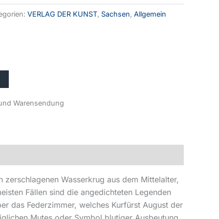
egorien:
VERLAG DER KUNST
,
Sachsen
,
Allgemein
r- und Warensendung
n zerschlagenen Wasserkrug aus dem Mittelalter,
meisten Fällen sind die angedichteten Legenden
ber das Federzimmer, welches Kurfürst August der
niglichen Mutes oder Symbol blutiger Ausbeutung.