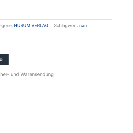
egorie:
HUSUM VERLAG
Schlagwort:
nan
Alternative:
rb
ücher- und Warensendung