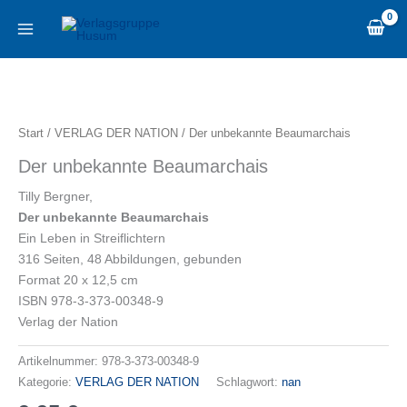
Zum
content
Inhalt
springen
Der
unbekannte
Beaumarchais
Start
/
VERLAG DER NATION
/ Der unbekannte Beaumarchais
Menge
Der unbekannte Beaumarchais
Tilly Bergner,
Der unbekannte Beaumarchais
Ein Leben in Streiflichtern
316 Seiten, 48 Abbildungen, gebunden
Format 20 x 12,5 cm
ISBN 978-3-373-00348-9
Verlag der Nation
Artikelnummer:
978-3-373-00348-9
Kategorie:
VERLAG DER NATION
Schlagwort:
nan