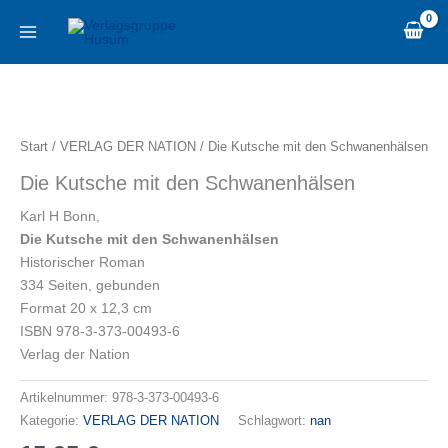
Zum
content
Inhalt
springen
Die
Kutsche
mit
Start
/
VERLAG DER NATION
/ Die Kutsche mit den Schwanenhälsen
den
Die Kutsche mit den Schwanenhälsen
Schwanenhälsen
Menge
Karl H Bonn,
Die Kutsche mit den Schwanenhälsen
Historischer Roman
334 Seiten, gebunden
Format 20 x 12,3 cm
ISBN 978-3-373-00493-6
Verlag der Nation
Artikelnummer:
978-3-373-00493-6
Kategorie:
VERLAG DER NATION
Schlagwort:
nan