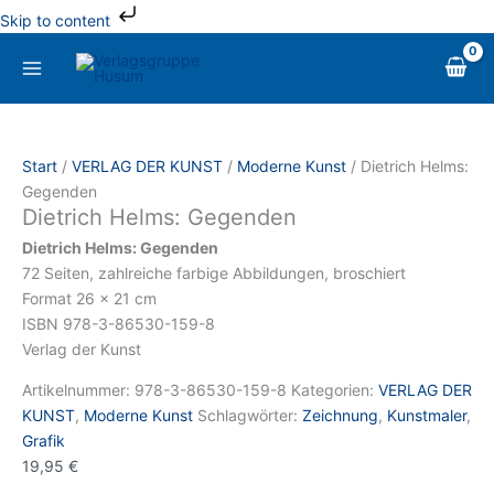
Zum
Skip to content
Inhalt
Dietrich
springen
Helms:
Gegenden
Menge
Start
/
VERLAG DER KUNST
/
Moderne Kunst
/ Dietrich Helms:
Gegenden
Dietrich Helms: Gegenden
Dietrich Helms: Gegenden
72 Seiten, zahlreiche farbige Abbildungen, broschiert
Format 26 x 21 cm
ISBN 978-3-86530-159-8
Verlag der Kunst
Artikelnummer:
978-3-86530-159-8
Kategorien:
VERLAG DER
KUNST
,
Moderne Kunst
Schlagwörter:
Zeichnung
,
Kunstmaler
,
Grafik
19,95
€