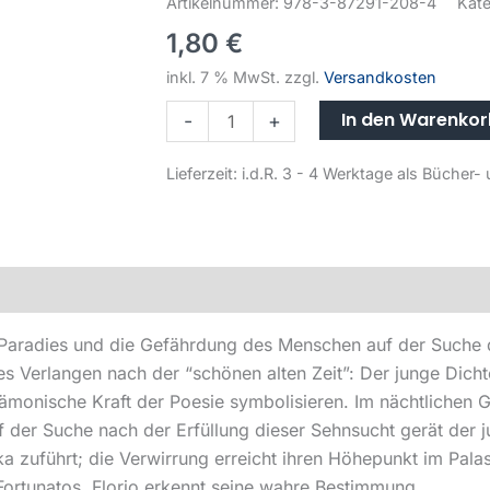
Artikelnummer:
978-3-87291-208-4
Kate
1,80
€
inkl. 7 % MwSt.
zzgl.
Versandkosten
In den Warenko
-
+
Lieferzeit:
i.d.R. 3 - 4 Werktage als Büche
Paradies und die Gefährdung des Menschen auf der Suche d
eses Verlangen nach der “schönen alten Zeit”: Der junge Dich
dämonische Kraft der Poesie symbolisieren. Im nächtlichen 
 der Suche nach der Erfüllung dieser Sehnsucht gerät der 
nka zuführt; die Verwirrung erreicht ihren Höhepunkt im Pa
 Fortunatos. Florio erkennt seine wahre Bestimmung.