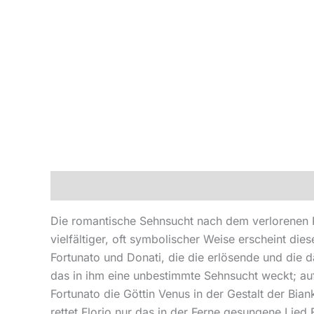
Beschreibung
Produktsicherheit
Die romantische Sehnsucht nach dem verlorenen 
vielfältiger, oft symbolischer Weise erscheint di
Fortunato und Donati, die die erlösende und die 
das in ihm eine unbestimmte Sehnsucht weckt; auf
Fortunato die Göttin Venus in der Gestalt der Bia
rettet Florio nur das in der Ferne gesungene Lied