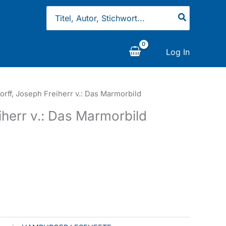
Search
for:
Log In
orff, Joseph Freiherr v.: Das Marmorbild
iherr v.: Das Marmorbild