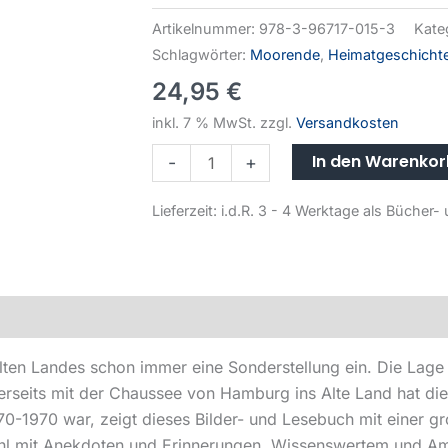
Artikelnummer:
978-3-96717-015-3
Kate
Schlagwörter:
Moorende
,
Heimatgeschicht
24,95
€
inkl. 7 % MwSt.
zzgl.
Versandkosten
In den Warenko
-
+
Lieferzeit:
i.d.R. 3 - 4 Werktage als Büche
lten Landes schon immer eine Sonderstellung ein. Die Lage 
eits mit der Chaussee von Hamburg ins Alte Land hat die 
0-1970 war, zeigt dieses Bilder- und Lesebuch mit einer g
hl mit Anekdoten und Erinnerungen, Wissenswertem und Am