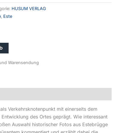
gorie:
HUSUM VERLAG
e
,
Este
Alternative:
rb
r- und Warensendung
als Verkehrsknotenpunkt mit einerseits dem
Entwicklung des Ortes geprägt. Wie interessant
roßen Auswahl historischer Fotos aus Estebrügge
üsantem kommentiert und erzählt dabei die