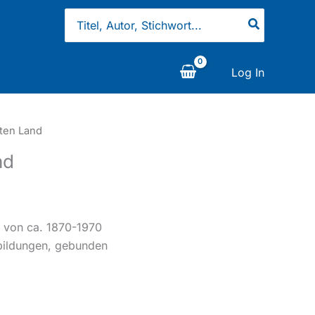
Search
for:
Log In
ten Land
nd
rn von ca. 1870-1970
Abbildungen, gebunden