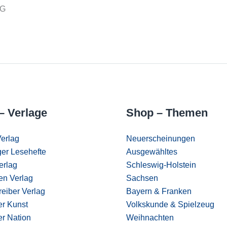
KG
– Verlage
Shop – Themen
erlag
Neuerscheinungen
er Lesehefte
Ausgewähltes
erlag
Schleswig-Holstein
en Verlag
Sachsen
eiber Verlag
Bayern & Franken
er Kunst
Volkskunde & Spielzeug
er Nation
Weihnachten