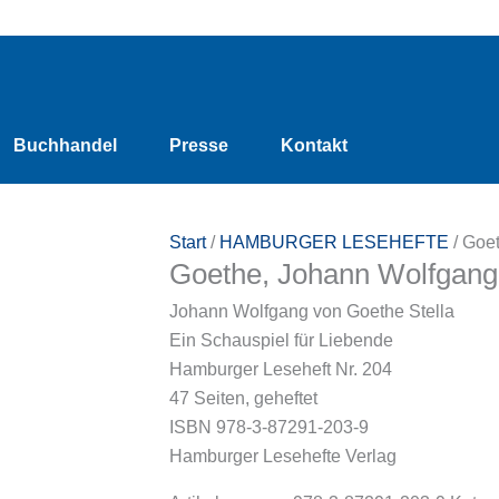
Goethe,
Johann
Wolfgang
v.:
Buchhandel
Presse
Kontakt
Stella
Menge
Start
/
HAMBURGER LESEHEFTE
/ Goet
Goethe, Johann Wolfgang v
Johann Wolfgang von Goethe Stella
Ein Schauspiel für Liebende
Hamburger Leseheft Nr. 204
47 Seiten, geheftet
ISBN 978-3-87291-203-9
Hamburger Lesehefte Verlag