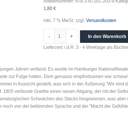
Artikelnummer:
978-3-87291-203-9
Kateg
1,80
€
inkl. 7 % MwSt.
zzgl.
Versandkosten
-
+
In den Warenkorb
Lieferzeit:
i.d.R. 3 - 4 Werktage als Büc
jungen Jahren verfasst. Es wurde im Hamburger Nationaltheater
erbote zur Folge hatten. Dem genauso empfindsamen wie schw
r in Aussicht gestellt, was sich in der Äußerung “Wir sind dei
f. 1805 verfasste Goethe einen neuen Abgang, der mit der Selb
dramaturgischen Schwächen des Stücks hingewiesen, was aber n
e noch von der betörenden Sprache und der “Macht der Gefühle”