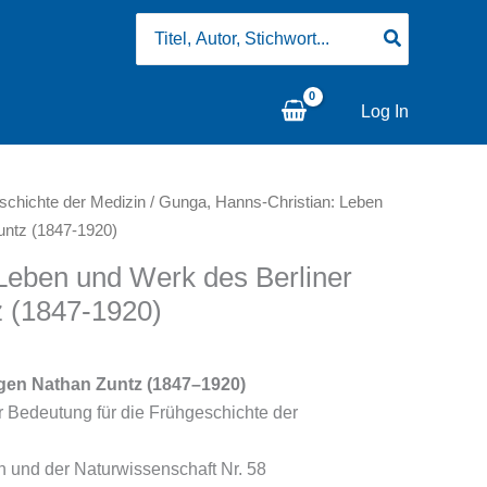
Search
for:
Log In
schichte der Medizin
/ Gunga, Hanns-Christian: Leben
untz (1847-1920)
Leben und Werk des Berliner
z (1847-1920)
gen Nathan Zuntz (1847–1920)
r Bedeutung für die Frühgeschichte der
 und der Naturwissenschaft Nr. 58