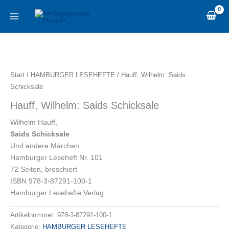
Zum
content
Inhalt
springen
Hauff,
Wilhelm:
Saids
Start
/
HAMBURGER LESEHEFTE
/ Hauff, Wilhelm: Saids
Schicksale
Schicksale
Menge
Hauff, Wilhelm: Saids Schicksale
Wilhelm Hauff,
Saids Schicksale
Und andere Märchen
Hamburger Leseheft Nr. 101
72 Seiten, broschiert
ISBN 978-3-87291-100-1
Hamburger Lesehefte Verlag
Artikelnummer:
978-3-87291-100-1
Kategorie:
HAMBURGER LESEHEFTE