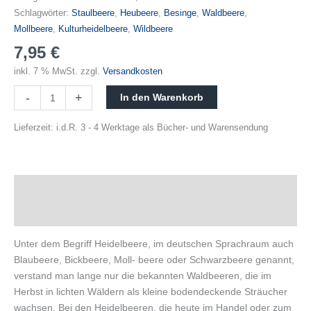
Schlagwörter:
Staulbeere
,
Heubeere
,
Besinge
,
Waldbeere
,
Mollbeere
,
Kulturheidelbeere
,
Wildbeere
7,95
€
inkl. 7 % MwSt.
zzgl.
Versandkosten
-
+
In den Warenkorb
Lieferzeit:
i.d.R. 3 - 4 Werktage als Bücher- und Warensendung
Beschreibung
Produktsicherheit
Unter dem Begriff Heidelbeere, im deutschen Sprachraum auch
Blaubeere, Bickbeere, Moll- beere oder Schwarzbeere genannt,
verstand man lange nur die bekannten Waldbeeren, die im
Herbst in lichten Wäldern als kleine bodendeckende Sträucher
wachsen. Bei den Heidelbeeren, die heute im Handel oder zum