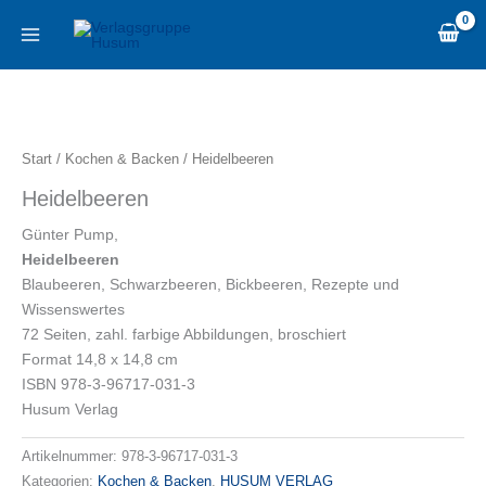
Zum
content
Inhalt
springen
Heidelbeeren
Menge
Start
/
Kochen & Backen
/ Heidelbeeren
Heidelbeeren
Günter Pump,
Heidelbeeren
Blaubeeren, Schwarzbeeren, Bickbeeren, Rezepte und
Wissenswertes
72 Seiten, zahl. farbige Abbildungen, broschiert
Format 14,8 x 14,8 cm
ISBN 978-3-96717-031-3
Husum Verlag
Artikelnummer:
978-3-96717-031-3
Kategorien:
Kochen & Backen
,
HUSUM VERLAG