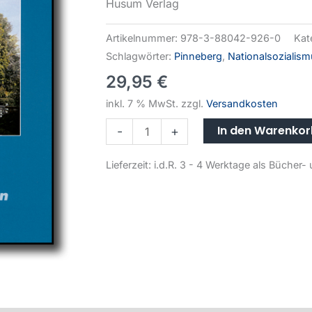
Husum Verlag
Artikelnummer:
978-3-88042-926-0
Kat
Schlagwörter:
Pinneberg
,
Nationalsozialis
29,95
€
inkl. 7 % MwSt.
zzgl.
Versandkosten
In den Warenko
-
+
Lieferzeit:
i.d.R. 3 - 4 Werktage als Büche