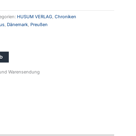
egorien:
HUSUM VERLAG
,
Chroniken
mus
,
Dänemark
,
Preußen
Alternative:
rb
r- und Warensendung