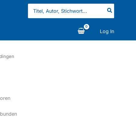
Search
for:
Log In
dingen
ooren
ebunden