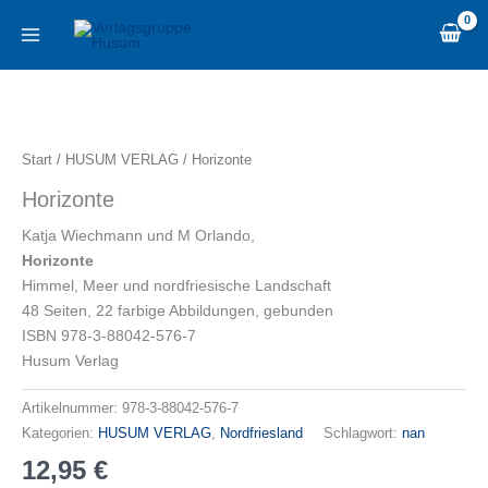
Zum
content
Inhalt
springen
Horizonte
Menge
Start
/
HUSUM VERLAG
/ Horizonte
Horizonte
Katja Wiechmann und M Orlando,
Horizonte
Himmel, Meer und nordfriesische Landschaft
48 Seiten, 22 farbige Abbildungen, gebunden
ISBN 978-3-88042-576-7
Husum Verlag
Artikelnummer:
978-3-88042-576-7
Kategorien:
HUSUM VERLAG
,
Nordfriesland
Schlagwort:
nan
12,95
€