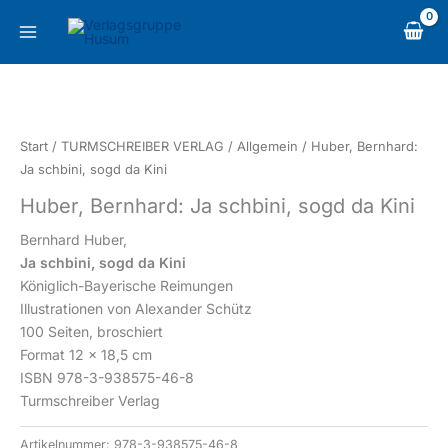
Zum
content
Inhalt
springen
Huber,
Bernhard:
Ja
Start
/
TURMSCHREIBER VERLAG
/
Allgemein
/ Huber, Bernhard:
schbini,
Ja schbini, sogd da Kini
sogd
Huber, Bernhard: Ja schbini, sogd da Kini
da
Kini
Bernhard Huber,
Menge
Ja schbini, sogd da Kini
Königlich-Bayerische Reimungen
Illustrationen von Alexander Schütz
100 Seiten, broschiert
Format 12 x 18,5 cm
ISBN 978-3-938575-46-8
Turmschreiber Verlag
Artikelnummer:
978-3-938575-46-8