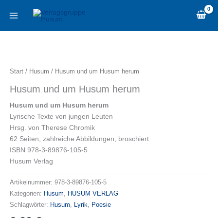
Zum
content
Inhalt
springen
Husum
und
um
Start
/
Husum
/ Husum und um Husum herum
Husum
Husum und um Husum herum
herum
Menge
Husum und um Husum herum
Lyrische Texte von jungen Leuten
Hrsg. von Therese Chromik
62 Seiten, zahlreiche Abbildungen, broschiert
ISBN 978-3-89876-105-5
Husum Verlag
Artikelnummer:
978-3-89876-105-5
Kategorien:
Husum
,
HUSUM VERLAG
Schlagwörter:
Husum
,
Lyrik
,
Poesie