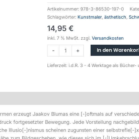
Artikelnummer:
978-3-86530-197-0
Kate
Schlagwörter:
Kunstmaler
,
ästhetisch
,
Sch
14,95
€
inkl. 7 % MwSt.
zzgl.
Versandkosten
In den Warenko
-
+
Lieferzeit:
i.d.R. 3 - 4 Werktage als Büche
rmen erzeugt Jaakov Blumas eine [-]oftmals auf verschied
indruck fortgesetzter Bewegung. Jede Vorstellung nachgebild
che Illusio[-]nismus scheinen zugunsten einer selbstrefle
 Nähe zum Bildgeschehen, wie dieses sich im [-]Umkehrschlu