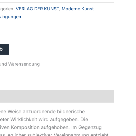
gorien:
VERLAG DER KUNST
,
Moderne Kunst
wingungen
rb
r- und Warensendung
ene Weise anzuordnende bildnerische
eter Wirklichkeit wird aufgegeben. Die
[-]xiven Komposition aufgehoben. Im Gegenzug
ss jeglicher subjektiver Vereinnahmung entzieht.