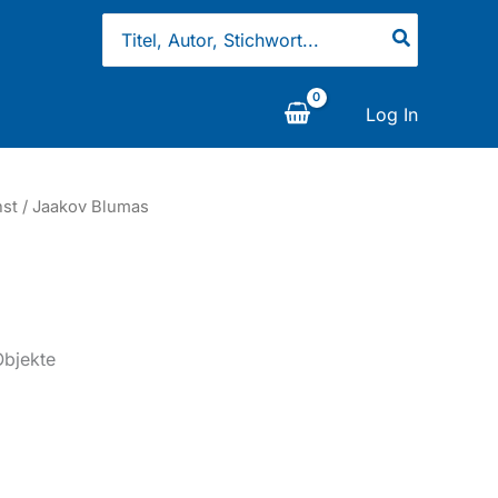
Search
for:
Log In
st
/ Jaakov Blumas
Objekte