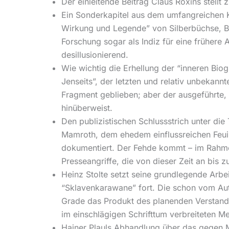
Der einleitende Beitrag Claus Roxins stell
Ein Sonderkapitel aus dem umfangreichen K
Wirkung und Legende” von Silberbüchse, B
Forschung sogar als Indiz für eine früher
desillusionierend.
Wie wichtig die Erhellung der “inneren Biog
Jenseits”, der letzten und relativ unbekann
Fragment geblieben; aber der ausgeführte, 
hinüberweist.
Den publizistischen Schlussstrich unter die
Mamroth, dem ehedem einflussreichen Feuill
dokumentiert. Der Fehde kommt – im Rahmen
Presseangriffe, die von dieser Zeit an bi
Heinz Stolte setzt seine grundlegende Arbe
“Sklavenkarawane” fort. Die schon vom Auto
Grade das Produkt des planenden Verstande
im einschlägigen Schrifttum verbreiteten M
Hainer Plauls Abhandlung über das gegen Ma