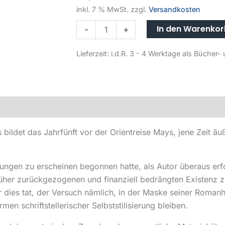
inkl. 7 % MwSt.
zzgl.
Versandkosten
In den Warenko
-
+
Lieferzeit:
i.d.R. 3 - 4 Werktage als Büche
ldet das Jahrfünft vor der Orientreise Mays, jene Zeit äuß
ngen zu erscheinen begonnen hatte, als Autor überaus erfol
früher zurückgezogenen und finanziell bedrängten Existenz
 er dies tat, der Versuch nämlich, in der Maske seiner Roman
men schriftstellerischer Selbststilisierung bleiben.