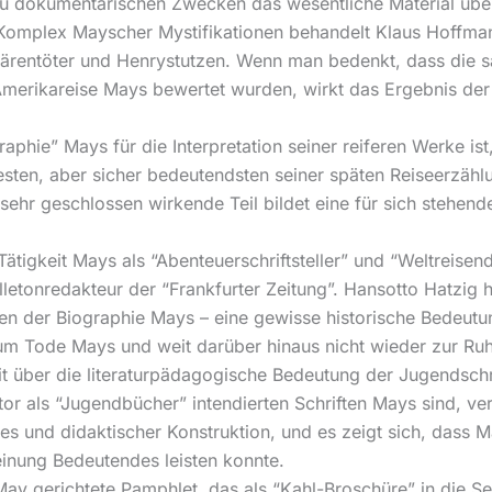
t zu dokumentarischen Zwecken das wesentliche Material übe
omplex Mayscher Mystifikationen behandelt Klaus Hoffmann 
ärentöter und Henrystutzen. Wenn man bedenkt, dass die
e Amerikareise Mays bewertet wurden, wirkt das Ergebnis de
raphie” Mays für die Interpretation seiner reiferen Werke i
testen, aber sicher bedeutendsten seiner späten Reiseerzäh
sehr geschlossen wirkende Teil bildet eine für sich stehen
 Tätigkeit Mays als “Abenteuerschriftsteller” und “Weltreise
etonredakteur der “Frankfurter Zeitung”. Hansotto Hatzig h
 der Biographie Mays – eine gewisse historische Bedeutun
s zum Tode Mays und weit darüber hinaus nicht wieder zur R
it über die literaturpädagogische Bedeutung der Jugendschri
r als “Jugendbücher” intendierten Schriften Mays sind, ve
s und didaktischer Konstruktion, und es zeigt sich, dass 
einung Bedeutendes leisten konnte.
y gerichtete Pamphlet, das als “Kahl-Broschüre” in die Seku