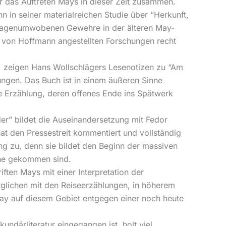
r das Auftreten Mays in dieser Zeit zusammen.
in seiner materialreichen Studie über “Herkunft,
 sagenumwobenen Gewehre in der älteren May-
r von Hoffmann angestellten Forschungen recht
st, zeigen Hans Wollschlägers Lesenotizen zu “Am
lungen. Das Buch ist in einem äußeren Sinne
de Erzählung, deren offenes Ende ins Spätwerk
nder” bildet die Auseinandersetzung mit Fedor
at den Pressestreit kommentiert und vollständig
g zu, denn sie bildet den Beginn der massiven
uhe gekommen sind.
ften Mays mit einer Interpretation der
rglichen mit den Reiseerzählungen, in höherem
May auf diesem Gebiet entgegen einer noch heute
ndärliteratur eingegangen ist, holt viel