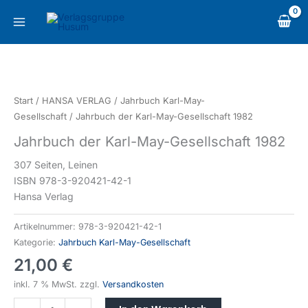
Zum
content
Inhalt
springen
Jahrbuch
der
Karl-
Start
/
HANSA VERLAG
/
Jahrbuch Karl-May-
May-
Gesellschaft
/ Jahrbuch der Karl-May-Gesellschaft 1982
Gesellschaft
Jahrbuch der Karl-May-Gesellschaft 1982
1982
Menge
307 Seiten, Leinen
ISBN 978-3-920421-42-1
Hansa Verlag
Artikelnummer:
978-3-920421-42-1
Kategorie:
Jahrbuch Karl-May-Gesellschaft
21,00
€
inkl. 7 % MwSt.
zzgl.
Versandkosten