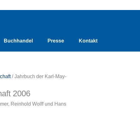
Buchhandel
Presse
Kontakt
chaft
/ Jahrbuch der Karl-May-
aft 2006
lmer, Reinhold Wolff und Hans