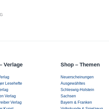
KG
– Verlage
Shop – Themen
erlag
Neuerscheinungen
er Lesehefte
Ausgewähltes
erlag
Schleswig-Holstein
en Verlag
Sachsen
eiber Verlag
Bayern & Franken
er Kunst
Volkskunde & Spielzeug