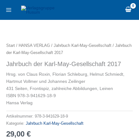
Zum
content
Inhalt
springen
Jahrbuch
der
Karl-
Start
/
HANSA VERLAG
/
Jahrbuch Karl-May-Gesellschaft
/ Jahrbuch
May-
der Karl-May-Gesellschaft 2017
Gesellschaft
Jahrbuch der Karl-May-Gesellschaft 2017
2017
Menge
Hrsg. von Claus Roxin, Florian Schleburg, Helmut Schmiedt,
Hartmut Vollmer und Johannes Zeilinger
431 Seiten, Frontispiz, zahlreiche Abbildungen, Leinen
ISBN 978-3-941629-18-9
Hansa Verlag
Artikelnummer:
978-3-941629-18-9
Kategorie:
Jahrbuch Karl-May-Gesellschaft
29,00
€