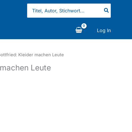
Search
for:
Log In
Gottfried: Kleider machen Leute
er machen Leute