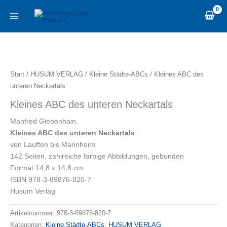
Zum
content
Inhalt
springen
Kleines
ABC
des
Start
/
HUSUM VERLAG
/
Kleine Städte-ABCs
/ Kleines ABC des
unteren
unteren Neckartals
Neckartals
Kleines ABC des unteren Neckartals
Menge
Manfred Giebenhain,
Kleines ABC des unteren Neckartals
von Lauffen bis Mannheim
142 Seiten, zahlreiche farbige Abbildungen, gebunden
Format 14,8 x 14,8 cm
ISBN 978-3-89876-820-7
Husum Verlag
Artikelnummer:
978-3-89876-820-7
Kategorien:
Kleine Städte-ABCs
,
HUSUM VERLAG