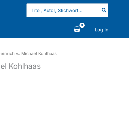
Search
for:
Log In
Heinrich v.: Michael Kohlhaas
ael Kohlhaas