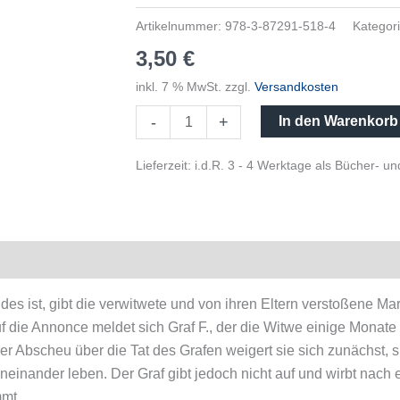
Artikelnummer:
978-3-87291-518-4
Kategor
3,50
€
inkl. 7 % MwSt.
zzgl.
Versandkosten
-
+
In den Warenkorb
Lieferzeit:
i.d.R. 3 - 4 Werktage als Bücher- 
es ist, gibt die verwitwete und von ihren Eltern verstoßene Ma
uf die Annonce meldet sich Graf F., der die Witwe einige Monate
r Abscheu über die Tat des Grafen weigert sie sich zunächst, s
oneinander leben. Der Graf gibt jedoch nicht auf und wirbt nac
mmt.