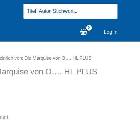
Search
for:
Log In
 Heinrich von: Die Marquise von O…. HL PLUS
e Marquise von O…. HL PLUS
iert