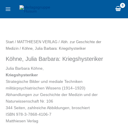
Zum
content
Inhalt
springen
Köhne,
Julia
Barbara:
Start
/
MATTHIESEN VERLAG
/
Abh. zur Geschichte der
Kriegshysteriker
Medizin
/ Köhne, Julia Barbara: Kriegshysteriker
Menge
Köhne, Julia Barbara: Kriegshysteriker
Julia Barbara Köhne,
Kriegshysteriker
Strategische Bilder und mediale Techniken
militärpsychiatrischen Wissens (1914–1920)
Abhandlungen zur Geschichte der Medizin und der
Naturwissenschaft Nr. 106
344 Seiten, zahlreiche Abbildungen, broschiert
ISBN 978-3-7868-4106-7
Matthiesen Verlag