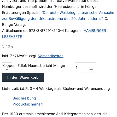
Analysiert und interpretiert mit Textverweisen auf dieses
Hamburger Leseheft wird der “Heeresbericht” in Königs
Erläuterungen Spezial,
“Der erste Weltkrieg: Literarische Versuche
zur Bewältigung der ‘Urkatastrophe des 20. Jahrhunderts'”
, C.
Bange Verlag.
Artikelnummer:
978-3-87291-240-4
Kategorie:
HAMBURGER
LESEHEFTE
5,40
€
inkl. 7 % MwSt.
zzgl.
Versandkosten
Köppen, Edlef: Heeresbericht Menge
-
+
In den Warenkorb
Lieferzeit:
i.d.R. 3 - 4 Werktage als Bücher- und Warensendung
Beschreibung
Produktsicherheit
Der 1930 erstmals erschienene Anti-Kriegsroman schildert die