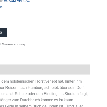
ie:
HUSUM VERLAG
le
rb
und Warensendung
 dem holsteinischen Horst verlebt hat, hinter ihm
ber Reisen nach Hamburg schreibt, über sein Dorf,
smarck-Schule oder den Einstieg ins Studium folgt,
pfänger zum Durchbruch kommt: es ist kaum
es Gilde in seinem Buch gelungen ist. „Trotz aller