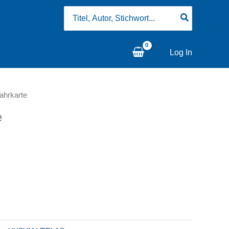
Search
for:
Log In
ahrkarte
e