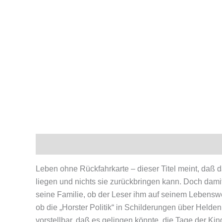
Beschreibung
Produktsicherheit
Leben ohne Rückfahrkarte – dieser Titel meint, daß d
liegen und nichts sie zurückbringen kann. Doch dami
seine Familie, ob der Leser ihm auf seinem Lebenswe
ob die „Horster Politik“ in Schilderungen über Hel
vorstellbar, daß es gelingen könnte, die Tage der Kin