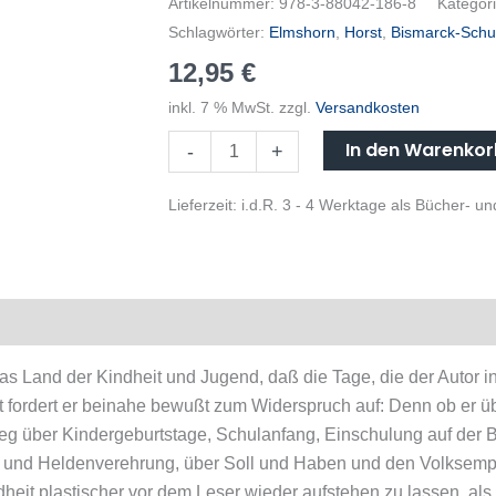
Artikelnummer:
978-3-88042-186-8
Kategor
Schlagwörter:
Elmshorn
,
Horst
,
Bismarck-Schu
12,95
€
inkl. 7 % MwSt.
zzgl.
Versandkosten
In den Warenko
-
+
Lieferzeit:
i.d.R. 3 - 4 Werktage als Bücher- 
as Land der Kindheit und Jugend, daß die Tage, die der Autor in
t fordert er beinahe bewußt zum Widerspruch auf: Denn ob er ü
g über Kindergeburtstage, Schulanfang, Einschulung auf der Bi
den und Heldenverehrung, über Soll und Haben und den Volksem
dheit plastischer vor dem Leser wieder aufstehen zu lassen, als 