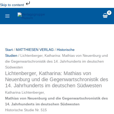
Zum
Skip to content
Inhalt
Lichtenberger,
springen
Katharina:
Mathias
von
Neuenburg
und
die
Start
/
MATTHIESEN VERLAG
/
Historische
Gegenwartschronistik
Studien
/ Lichtenberger, Katharina: Mathias von Neuenburg und
des
die Gegenwartschronistik des 14. Jahrhunderts im deutschen
14.
Südwesten
Jahrhunderts
Lichtenberger, Katharina: Mathias von
im
Neuenburg und die Gegenwartschronistik des
deutschen
14. Jahrhunderts im deutschen Südwesten
Südwesten
Menge
Katharina Lichtenberger,
Mathias von Neuenburg und die Gegenwartschronistik des
14. Jahrhunderts im deutschen Südwesten
Historische Studie Nr. 515