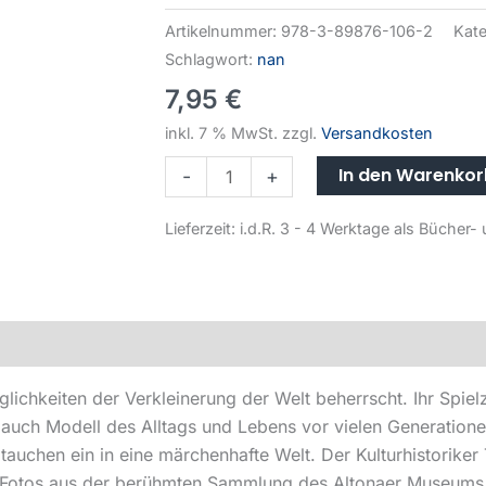
Artikelnummer:
978-3-89876-106-2
Kate
Schlagwort:
nan
7,95
€
inkl. 7 % MwSt.
zzgl.
Versandkosten
In den Warenko
-
+
Lieferzeit:
i.d.R. 3 - 4 Werktage als Büche
ichkeiten der Verkleinerung der Welt beherrscht. Ihr Spielz
 auch Modell des Alltags und Lebens vor vielen Generation
chen ein in eine märchenhafte Welt. Der Kulturhistoriker To
n Fotos aus der berühmten Sammlung des Altonaer Museums 