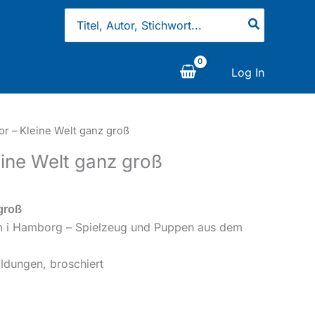
Search
for:
Log In
tor – Kleine Welt ganz groß
leine Welt ganz groß
 groß
m i Hamborg – Spielzeug und Puppen aus dem
ildungen, broschiert