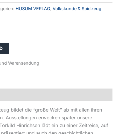
gorien:
HUSUM VERLAG
,
Volkskunde & Spielzeug
Alternative:
rb
r- und Warensendung
eug bildet die “große Welt” ab mit allen ihren
en. Ausstellungen erwecken später unsere
rkild Hinrichsen lädt ein zu einer Zeitreise, auf
präsentiert und auch den geschichtlichen