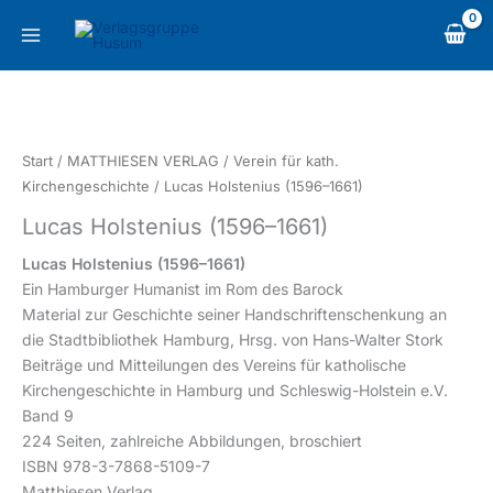
Zum
content
Inhalt
springen
Lucas
Holstenius
(1596–
Start
/
MATTHIESEN VERLAG
/
Verein für kath.
1661)
Kirchengeschichte
/ Lucas Holstenius (1596–1661)
Menge
Lucas Holstenius (1596–1661)
Lucas Holstenius (1596–1661)
Ein Hamburger Humanist im Rom des Barock
Material zur Geschichte seiner Handschriftenschenkung an
die Stadtbibliothek Hamburg, Hrsg. von Hans-Walter Stork
Beiträge und Mitteilungen des Vereins für katholische
Kirchengeschichte in Hamburg und Schleswig-Holstein e.V.
Band 9
224 Seiten, zahlreiche Abbildungen, broschiert
ISBN 978-3-7868-5109-7
Matthiesen Verlag