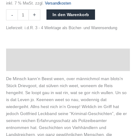
inkl. 7 % MwSt.
zzgl.
Versandkosten
-
+
In den Warenkorb
Lieferzeit:
i.d.R. 3 - 4 Werktage als Bücher- und Warensendung
Beschreibung
Produktsicherheit
De Minsch kann’n Beest ween, over männichmol man blots’n
Stück Drievgoot, dat sülven nich weet, woneem de Reis
hengeiht. Se loopt gau in wat rin, wat se gor nich wullen. Un so
is dat Leven jo. Keeneen weet so nau, wodennig dat
wiedergeiht. Allns hest nich in’n Greep! Wirklich im Griff hat
jedoch Gottfried Leckband seine “Kriminal-Geschichten”, die er
seinem reichen Erfahrungsschatz als Polizeibeamter
entnommen hat. Geschichten von Viehhändlern und
Landstreichern, von ganz gewöhnlichen Menschen, die