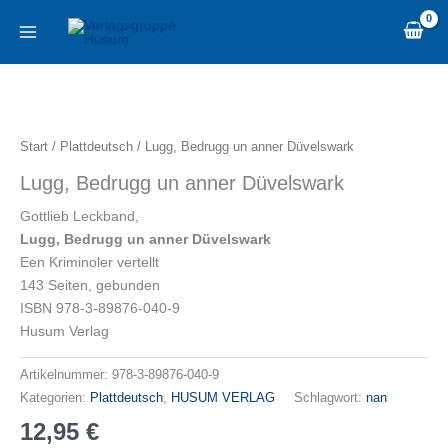
Zum
content
Inhalt
springen
Lugg,
Bedrugg
un
Start
/
Plattdeutsch
/ Lugg, Bedrugg un anner Düvelswark
anner
Lugg, Bedrugg un anner Düvelswark
Düvelswark
Menge
Gottlieb Leckband,
Lugg, Bedrugg un anner Düvelswark
Een Kriminoler vertellt
143 Seiten, gebunden
ISBN 978-3-89876-040-9
Husum Verlag
Artikelnummer:
978-3-89876-040-9
Kategorien:
Plattdeutsch
,
HUSUM VERLAG
Schlagwort:
nan
12,95
€